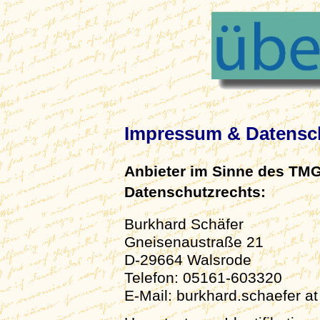
Impressum & Datensc
Anbieter im Sinne des TMG
Datenschutzrechts:
Burkhard Schäfer
Gneisenaustraße 21
D-29664 Walsrode
Telefon: 05161-603320
E-Mail: burkhard.schaefer a